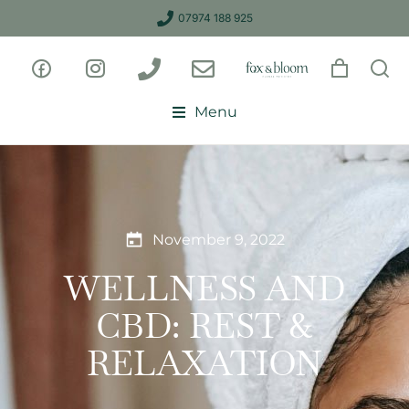
07974 188 925
Menu
November 9, 2022
WELLNESS AND
CBD: REST &
RELAXATION