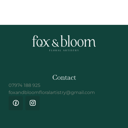
Contact
07974 188 925
foxandbloomfloralartistry@gmail.com